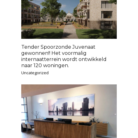
Tender Spoorzonde Juvenaat
gewonnen!! Het voormalig
internaatterrein wordt ontwikkeld
naar 120 woningen.
Uncategorized